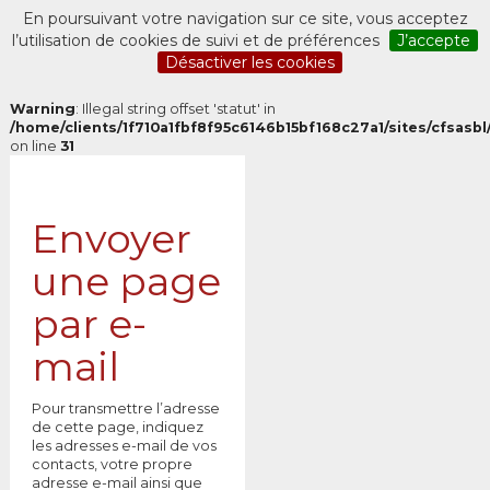
En poursuivant votre navigation sur ce site, vous acceptez
l’utilisation de cookies de suivi et de préférences
J’accepte
Désactiver les cookies
Warning
: Illegal string offset 'statut' in
/home/clients/1f710a1fbf8f95c6146b15bf168c27a1/sites/cfsasbl/
on line
31
Envoyer
une page
par e-
mail
Pour transmettre l’adresse
de cette page, indiquez
les adresses e-mail de vos
contacts, votre propre
adresse e-mail ainsi que