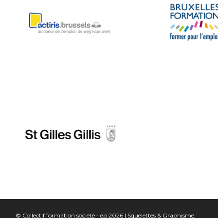
© Collectif formation société - ep 2026 | Squelettes & Graphisme: