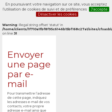
En poursuivant votre navigation sur ce site, vous acceptez
l’utilisation de cookies de suivi et de préférences
J’accepte
Désactiver les cookies
Warning
: Illegal string offset 'statut' in
/home/clients/1f710a1fbf8f95c6146b15bf168c27a1/sites/cfsasbl/
on line
31
Envoyer
une page
par e-
mail
Pour transmettre l’adresse
de cette page, indiquez
les adresses e-mail de vos
contacts, votre propre
adresse e-mail ainsi que