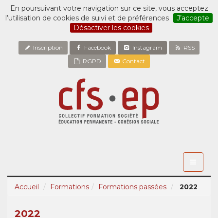
En poursuivant votre navigation sur ce site, vous acceptez
l’utilisation de cookies de suivi et de préférences
J’accepte
Désactiver les cookies
Inscription
Facebook
Instagram
RSS
RGPD
Contact
Toggle
navigati
Accueil
Formations
Formations passées
2022
2022