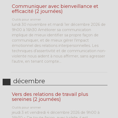
Communiquer avec bienveillance et
efficacité (2 journées)
Outils pour animer
lundi 30 novembre et mardi 1er décembre 2026 de
9h00 à 16h30 Améliorer sa communication
implique de mieux identifier sa propre façon de
communiquer, et de mieux gérer l’impact
émotionnel des relations interpersonnelles. Les
techniques d’assertivité et de communication non-
violente nous aident à nous affirmer, sans agresser
l’autre, en tenant compte...
décembre
Vers des relations de travail plus
sereines (2 journées)
Outils pour animer
jeudi 3 et vendredi 4 décembre 2026 de 9h00 à
16h30 « De toute façon, avec lui/elle, il est