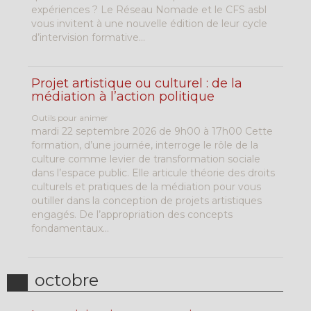
expériences ? Le Réseau Nomade et le CFS asbl
vous invitent à une nouvelle édition de leur cycle
d’intervision formative...
Projet artistique ou culturel : de la
médiation à l’action politique
Outils pour animer
mardi 22 septembre 2026 de 9h00 à 17h00 Cette
formation, d’une journée, interroge le rôle de la
culture comme levier de transformation sociale
dans l’espace public. Elle articule théorie des droits
culturels et pratiques de la médiation pour vous
outiller dans la conception de projets artistiques
engagés. De l’appropriation des concepts
fondamentaux...
octobre