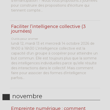
d’émancipation ? Nous vous proposons 3 journées
pour construire des propositions d’écriture qui
tiennent compte...
Faciliter l’intelligence collective (3
journées)
Outils pour animer
lundi 12, mardi 13 et mercredi 14 octobre 2026 de
9h00 à 16h30 L’intelligence collective est la
capacité d’un groupe à coopérer pour atteindre un
but commun. Elle est toujours plus que la somme
des intelligences individuelles parce qu’elle résulte
des interactions dans le collectif. Mais comment
faire pour associer des formes d’intelligence
parfois...
novembre
Empreinte numérique : comment