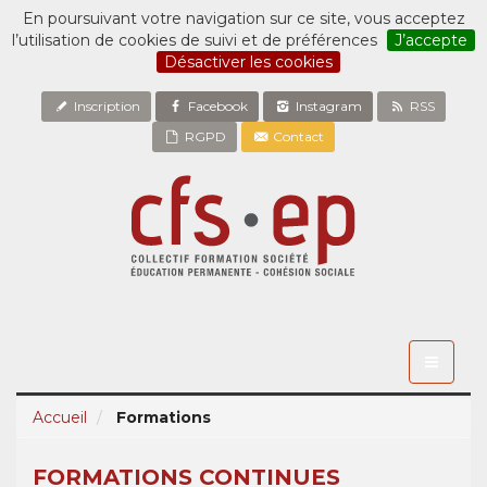
En poursuivant votre navigation sur ce site, vous acceptez
l’utilisation de cookies de suivi et de préférences
J’accepte
Désactiver les cookies
Inscription
Facebook
Instagram
RSS
RGPD
Contact
Toggle
navigati
Accueil
Formations
FORMATIONS CONTINUES