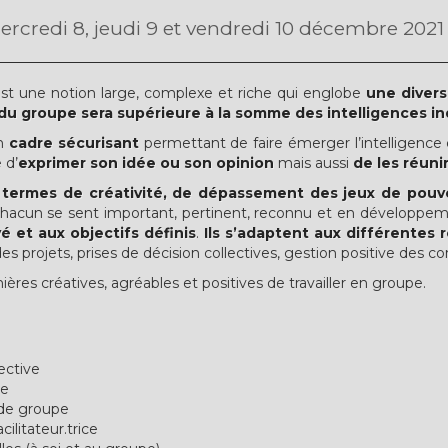
ercredi 8, jeudi 9 et vendredi 10 décembre 2021
 est une notion large, complexe et riche qui englobe
une diver
 du groupe sera supérieure à la somme des intelligences ind
un
cadre sécurisant
permettant de faire émerger l’intelligence 
 d’
exprimer son idée ou son opinion
mais aussi
de les réuni
termes de créativité, de dépassement des jeux de pouvoi
 chacun se sent important, pertinent, reconnu et en développe
é et aux objectifs définis
.
Ils s’adaptent aux différentes 
des projets, prises de décision collectives, gestion positive des c
ères créatives, agréables et positives de travailler en groupe.
lective
pe
 de groupe
cilitateur.trice