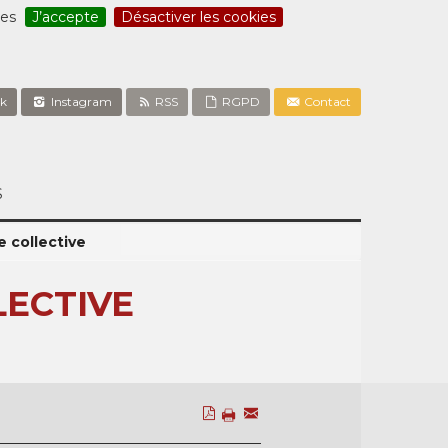
ces
J’accepte
Désactiver les cookies
k
Instagram
RSS
RGPD
Contact
S
ce collective
LECTIVE