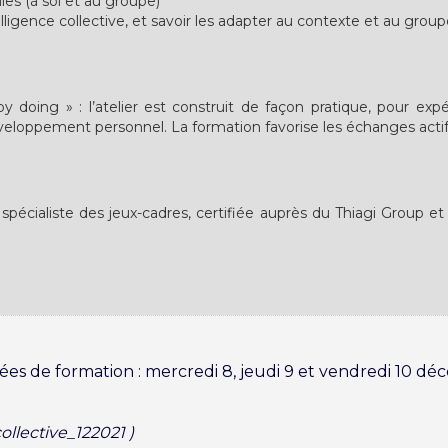
les (à soi et au groupe)
igence collective, et savoir les adapter au contexte et au group
y doing » : l’atelier est construit de façon pratique, pour e
éveloppement personnel. La formation favorise les échanges actifs
spécialiste des jeux-cadres, certifiée auprès du Thiagi Group et
ées de formation : mercredi 8, jeudi 9 et vendredi 10 d
ollective_122021 )