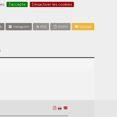
ces
J’accepte
Désactiver les cookies
k
Instagram
RSS
RGPD
Contact
S