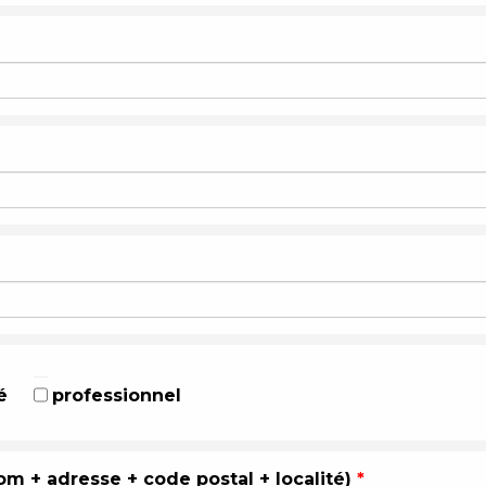
é
professionnel
om + adresse + code postal + localité)
*