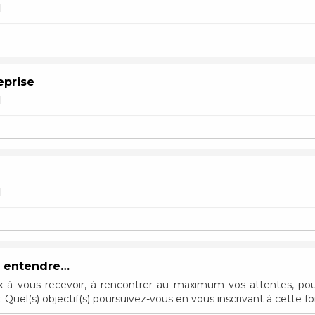
l
eprise
l
l
s entendre…
x à vous recevoir, à rencontrer au maximum vos attentes, pou
: Quel(s) objectif(s) poursuivez-vous en vous inscrivant à cette f