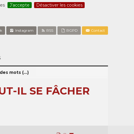
ces
J’accepte
Désactiver les cookies
k
Instagram
RSS
RGPD
Contact
S
des mots (...)
UT-IL SE FÂCHER