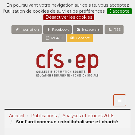
En poursuivant votre navigation sur ce site, vous acceptez
l’utilisation de cookies de suivi et de préférences
J’accepte
Désactiver les cookies
Inscription
Facebook
Instagram
RSS
RGPD
Contact
Toggle
navigati
Accueil
Publications
Analyses et études 2016
Sur l’anticommun : néolibéralisme et charité