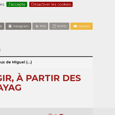
ces
J’accepte
Désactiver les cookies
k
Instagram
RSS
RGPD
Contact
S
ux de Miguel (...)
IR, À PARTIR DES
AYAG