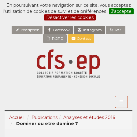
En poursuivant votre navigation sur ce site, vous acceptez
l’utilisation de cookies de suivi et de préférences
J’accepte
Désactiver les cookies
Inscription
Facebook
Instagram
RSS
RGPD
Contact
Toggle
navigati
Accueil
Publications
Analyses et études 2016
Dominer ou être dominé ?