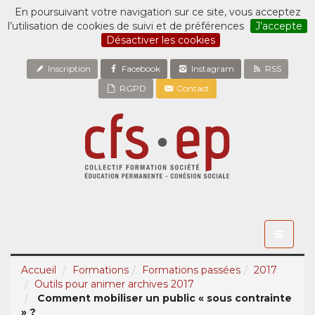
En poursuivant votre navigation sur ce site, vous acceptez
l’utilisation de cookies de suivi et de préférences
J’accepte
Désactiver les cookies
Inscription
Facebook
Instagram
RSS
RGPD
Contact
Toggle
navigati
Accueil
Formations
Formations passées
2017
Outils pour animer archives 2017
Comment mobiliser un public « sous contrainte
» ?