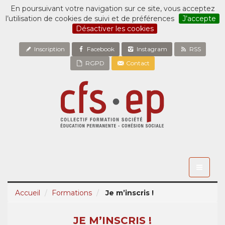
En poursuivant votre navigation sur ce site, vous acceptez
l’utilisation de cookies de suivi et de préférences
J’accepte
Désactiver les cookies
Inscription
Facebook
Instagram
RSS
RGPD
Contact
Toggle
navigati
Accueil
Formations
Je m’inscris !
JE M’INSCRIS !