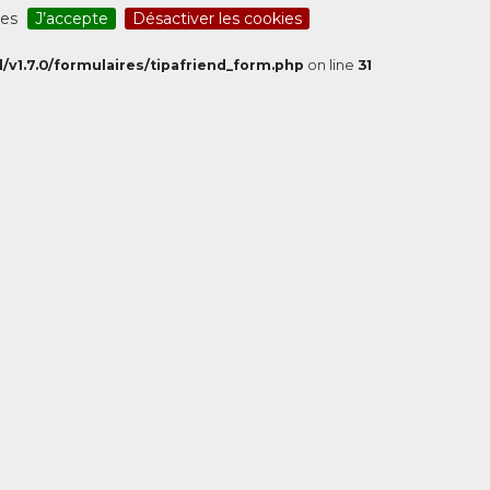
ces
J’accepte
Désactiver les cookies
/v1.7.0/formulaires/tipafriend_form.php
on line
31