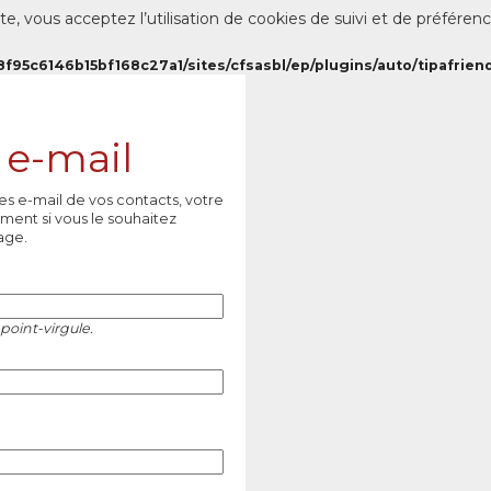
te, vous acceptez l’utilisation de cookies de suivi et de préféren
8f95c6146b15bf168c27a1/sites/cfsasbl/ep/plugins/auto/tipafriend
 e-mail
es e-mail de vos contacts, votre
ment si vous le souhaitez
age.
point-virgule.