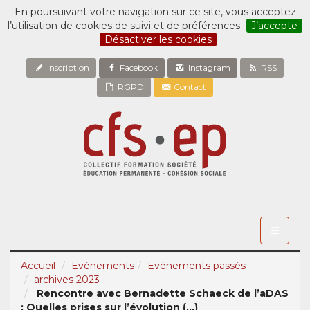
En poursuivant votre navigation sur ce site, vous acceptez
l’utilisation de cookies de suivi et de préférences
J’accepte
Désactiver les cookies
Inscription
Facebook
Instagram
RSS
RGPD
Contact
Toggle
navigati
Accueil
Evénements
Evénements passés
archives 2023
Rencontre avec Bernadette Schaeck de l’aDAS
: Quelles prises sur l’évolution (...)