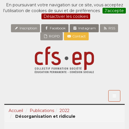
En poursuivant votre navigation sur ce site, vous acceptez
l’utilisation de cookies de suivi et de préférences
J’accepte
Désactiver les cookies
Inscription
Facebook
Instagram
RSS
RGPD
Contact
Toggle
navigati
Accueil
Publications
2022
Désorganisation et ridicule