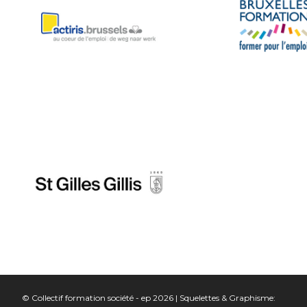
© Collectif formation société - ep 2026 | Squelettes & Graphisme: