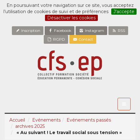
En poursuivant votre navigation sur ce site, vous acceptez
l’utilisation de cookies de suivi et de préférences
J’accepte
Désactiver les cookies
Inscription
Facebook
Instagram
RSS
RGPD
Contact
Toggle
navigati
Accueil
Evénements
Evénements passés
archives 2025
« Au suivant ! Le travail social sous tension »