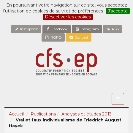
En poursuivant votre navigation sur ce site, vous acceptez
l’utilisation de cookies de suivi et de préférences
J’accepte
Désactiver les cookies
Inscription
Facebook
Instagram
RSS
RGPD
Contact
Toggle
navigati
Accueil
Publications
Analyses et études 2013
Vrai et faux individualisme de Friedrich August
Hayek