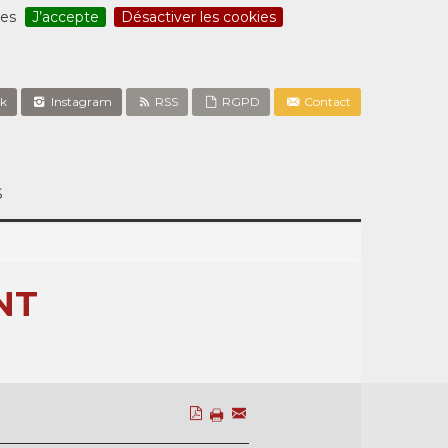
ces
J’accepte
Désactiver les cookies
k
Instagram
RSS
RGPD
Contact
S
NT