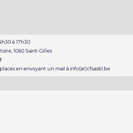
14h30 à 17h30
toire, 1060 Saint-Gilles
!
laces en envoyant un mail à info(at)cfsasbl.be