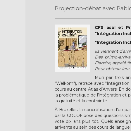
Projection-débat avec Pab
CFS asbl et Pr
"Intégration In
"Intégration Inc
Ils viennent d’arr
Des primo-arrivan
Flandre, appelé "I
Pour obtenir leur 
Mûri par trois 
"Welkom"), retrace avec "Intégration
cours au centre Atlas d’Anvers. En d
la problématique de l’intégration et
la gratuité et la contrainte.
À Bruxelles, la concrétisation d’un p
par la COCOF pose des questions sim
voté dix ans plus tôt. Quels enseig
arrivants au sein des cours de langu