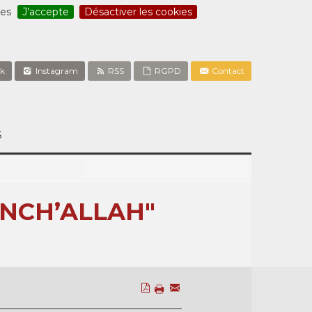
ces
J’accepte
Désactiver les cookies
k
Instagram
RSS
RGPD
Contact
S
INCH’ALLAH"