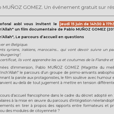
lo MUÑOZ GOMEZ. Un événement gratuit sur rése
oforal asbl vous invitent le
jeudi 15 juin de 14h30 à 17h
ch’Allah" un film documentaire de Pablo MUÑOZ GOMEZ (2016
h’Allah", Le parcours d’accueil en questions
iver en Belgique.
ts syriens, irakiens, marocains... qui vont devoir suivre un pa
nburgering".
certificat, ils vont apprendre les us et coutumes de la Flandre et
années d’immersion, Pablo MUÑOZ GOMEZ (Magritte du meil
 Inch’Allah" le parcours d’un groupe de primo-arrivants arabop
onnant la parole aux protagonistes, le film soulève avec humour 
 parvient au-delà de tout jugement à mettre en tension différen
arcours d’accueil francophone dans le cadre du décret adopté en
ilaires à la mise en œuvre du parcours d’intégration néerlando
nements en tirer à propos des rapports entre formateurs et p
e ou des modules de citoyenneté ?