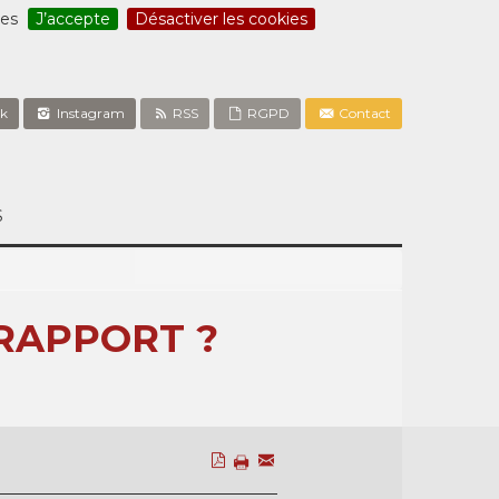
ces
J’accepte
Désactiver les cookies
k
Instagram
RSS
RGPD
Contact
S
 RAPPORT ?