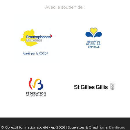
Avec le soutien de :
© Collectif formation société - ep 2026 | Squelettes & Graphisme:
Banlieues