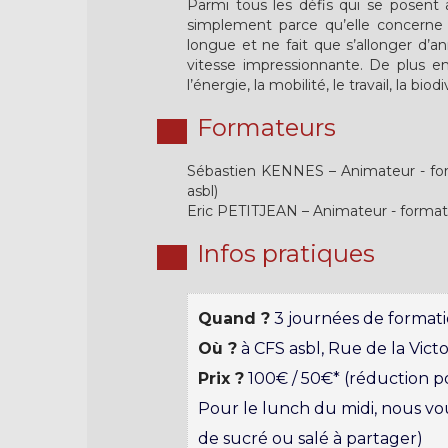
Parmi tous les défis qui se posent a
simplement parce qu’elle concerne t
longue et ne fait que s’allonger d’an
vitesse impressionnante. De plus en 
l’énergie, la mobilité, le travail, la biodi
Formateurs
Sébastien KENNES – Animateur - for
asbl)
Eric PETITJEAN – Animateur - format
Infos pratiques
Quand ?
3 journées de formation
Où ?
à CFS asbl, Rue de la Victo
Prix ?
100€ / 50€* (réduction po
Pour le lunch du midi, nous v
de sucré ou salé à partager)