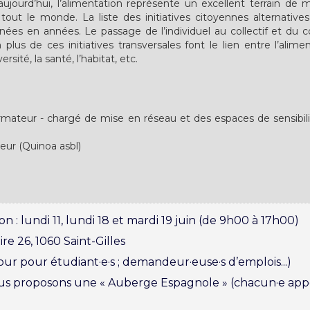
ujourd’hui, l’alimentation représente un excellent terrain de
out le monde. La liste des initiatives citoyennes alternativ
nées en années. Le passage de l’individuel au collectif et du col
plus de ces initiatives transversales font le lien entre l’alime
versité, la santé, l’habitat, etc.
mateur - chargé de mise en réseau et des espaces de sensibili
eur (Quinoa asbl)
 : lundi 11, lundi 18 et mardi 19 juin (de 9h00 à 17h00)
ire 26, 1060 Saint-Gilles
ur pour étudiant·e·s ; demandeur·euse·s d’emplois...)
ous proposons une « Auberge Espagnole » (chacun·e app