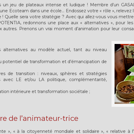
vers un jeu de plateaux intense et ludique ! Membre d’un GAS
’une Ecoteam dans une école… Endossez votre « rôle », relevez le
nne ! Quelle sera votre stratégie ? Avec qui allez-vous vous met
POTENTIA, redonnons une place aux « alternatives », pour les 
-aux autres. Prenons un vrai moment d’animation pour leur con
s alternatives au modèle actuel, tant au niveau
u potentiel de transformation et d’émancipation de
ves de transition : niveaux, sphères et stratégies
ns avec LE et/ou LA politique, complémentarité,
tion intérieure et transformation sociétale ;
e de l’animateur-trice
te », « à la citoyenneté mondiale et solidaire », « relative 