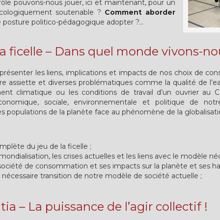
 rôle pouvons-nous jouer, ici et maintenant, pour un
écologiquement soutenable ?
Comment aborder
 posture politico-pédagogique adopter ?...
 la ficelle – Dans quel monde vivons-no
eprésenter les liens, implications et impacts de nos choix de con
tre assiette et diverses problématiques comme la qualité de l’ea
ment climatique ou les conditions de travail d’un ouvrier au 
économique, sociale, environnementale et politique de notr
tes populations de la planète face au phénomène de la globalisat
plète du jeu de la ficelle ;
dialisation, les crises actuelles et les liens avec le modèle néol
 société de consommation et ses impacts sur la planète et ses hab
écessaire transition de notre modèle de société actuelle ;
a – La puissance de l’agir collectif !