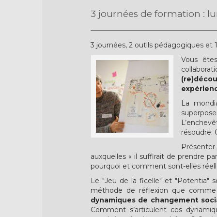
3 journées de formation : lun
3 journées, 2 outils pédagogiques et 1 
Vous êtes 
collabora
(re)déco
expérienc
La mondia
superpos
L’enchevê
résoudre. 
Présenter
auxquelles « il suffirait de prendre p
pourquoi et comment sont-elles rée
Le "Jeu de la ficelle" et "Potentia
méthode de réflexion que comme l
dynamiques de changement social 
Comment s’articulent ces dynamiq