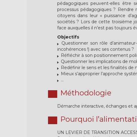
pédagogiques peuvent-elles être s
processus pédagogiques ? Rendre nos
citoyens dans leur « puissance d’agi
sociétés ? Lors de cette troisième j
face auxquelles il n’est pas toujours é
Objectifs
Questionner son rôle d’animateur-
incohérences !) avec ses contenus ?
Réfléchir à son positionnement politi
Questionner les implications de mobi
Redéfinir le sens et les finalités d
Mieux s’approprier l’approche syst
…
Méthodologie
Démarche interactive, échanges et ap
Pourquoi l’alimentat
UN LEVIER DE TRANSITION ACCESS