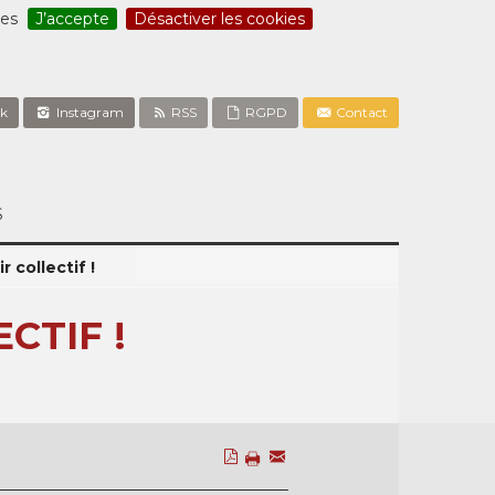
ces
J’accepte
Désactiver les cookies
k
Instagram
RSS
RGPD
Contact
S
r collectif !
CTIF !