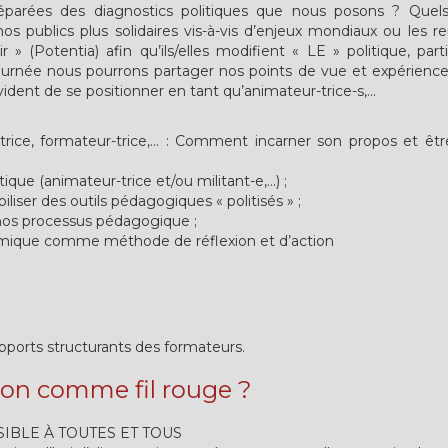
éparées des diagnostics politiques que nous posons ? Quel
 publics plus solidaires vis-à-vis d’enjeux mondiaux ou les r
r » (Potentia) afin qu’ils/elles modifient « LE » politique, par
ournée nous pourrons partager nos points de vue et expérience
vident de se positionner en tant qu’animateur-trice-s,...
trice, formateur-trice,... : Comment incarner son propos et ê
que (animateur-trice et/ou militant-e,...) ;
liser des outils pédagogiques « politisés » ;
e nos processus pédagogique ;
émique comme méthode de réflexion et d’action
ports structurants des formateurs.
ion comme fil rouge ?
IBLE À TOUTES ET TOUS