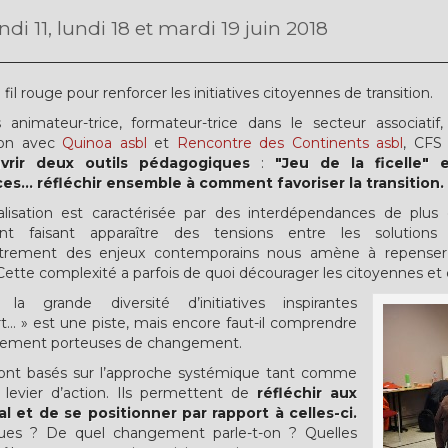
di 11, lundi 18 et mardi 19 juin 2018
fil rouge pour renforcer les initiatives citoyennes de transition.
animateur-trice, formateur-trice dans le secteur associatif, m
tion avec
Quinoa asbl
et
Rencontre des Continents asbl
, CFS 
uvrir deux outils pédagogiques
:
"Jeu de la ficelle" 
es... réfléchir ensemble à comment favoriser la transition.
lisation est caractérisée par des interdépendances de plus
ent faisant apparaître des tensions entre les solutions
trement des enjeux contemporains nous amène à repenser l
Cette complexité a parfois de quoi décourager les citoyennes et 
 la grande diversité d’initiatives inspirantes
art… » est une piste, mais encore faut-il comprendre
llement porteuses de changement.
" sont basés sur l’approche systémique tant comme
evier d’action. Ils permettent de
réfléchir aux
et de se positionner par rapport à celles-ci.
ues ? De quel changement parle-t-on ? Quelles