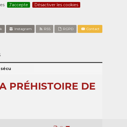
ces
J’accepte
Désactiver les cookies
k
Instagram
RSS
RGPD
Contact
S
a sécu
LA PRÉHISTOIRE DE