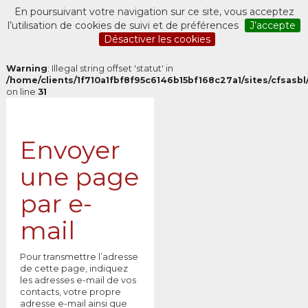
En poursuivant votre navigation sur ce site, vous acceptez
l’utilisation de cookies de suivi et de préférences
J’accepte
Désactiver les cookies
Warning
: Illegal string offset 'statut' in
/home/clients/1f710a1fbf8f95c6146b15bf168c27a1/sites/cfsasbl/
on line
31
Envoyer
une page
par e-
mail
Pour transmettre l’adresse
de cette page, indiquez
les adresses e-mail de vos
contacts, votre propre
adresse e-mail ainsi que