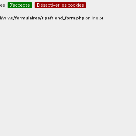
ces
J’accepte
Désactiver les cookies
/v1.7.0/formulaires/tipafriend_form.php
on line
31