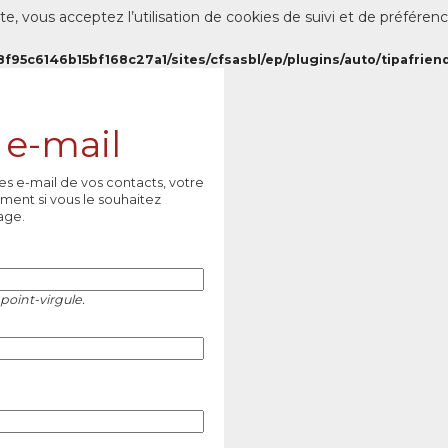
te, vous acceptez l’utilisation de cookies de suivi et de préféren
8f95c6146b15bf168c27a1/sites/cfsasbl/ep/plugins/auto/tipafriend
 e-mail
es e-mail de vos contacts, votre
ment si vous le souhaitez
age.
point-virgule.