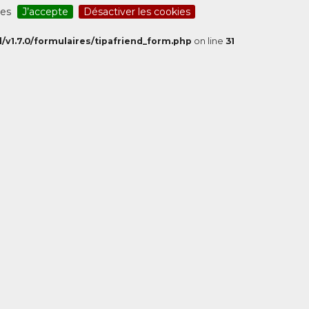
ces
J’accepte
Désactiver les cookies
/v1.7.0/formulaires/tipafriend_form.php
on line
31