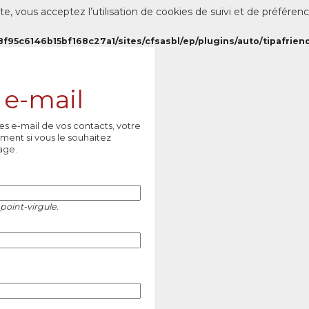
te, vous acceptez l’utilisation de cookies de suivi et de préféren
8f95c6146b15bf168c27a1/sites/cfsasbl/ep/plugins/auto/tipafriend
 e-mail
es e-mail de vos contacts, votre
ment si vous le souhaitez
age.
point-virgule.