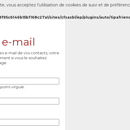
te, vous acceptez l’utilisation de cookies de suivi et de préféren
8f95c6146b15bf168c27a1/sites/cfsasbl/ep/plugins/auto/tipafriend
 e-mail
es e-mail de vos contacts, votre
ment si vous le souhaitez
age.
point-virgule.