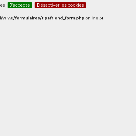
ces
J’accepte
Désactiver les cookies
/v1.7.0/formulaires/tipafriend_form.php
on line
31