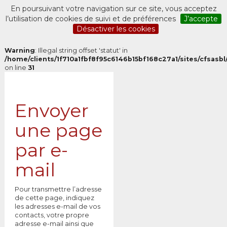
En poursuivant votre navigation sur ce site, vous acceptez
l’utilisation de cookies de suivi et de préférences
J’accepte
Désactiver les cookies
Warning
: Illegal string offset 'statut' in
/home/clients/1f710a1fbf8f95c6146b15bf168c27a1/sites/cfsasbl/
on line
31
Envoyer
une page
par e-
mail
Pour transmettre l’adresse
de cette page, indiquez
les adresses e-mail de vos
contacts, votre propre
adresse e-mail ainsi que