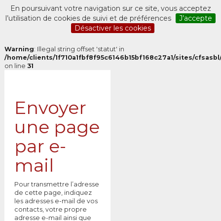
En poursuivant votre navigation sur ce site, vous acceptez
l’utilisation de cookies de suivi et de préférences
J’accepte
Désactiver les cookies
Warning
: Illegal string offset 'statut' in
/home/clients/1f710a1fbf8f95c6146b15bf168c27a1/sites/cfsasbl/
on line
31
Envoyer
une page
par e-
mail
Pour transmettre l’adresse
de cette page, indiquez
les adresses e-mail de vos
contacts, votre propre
adresse e-mail ainsi que