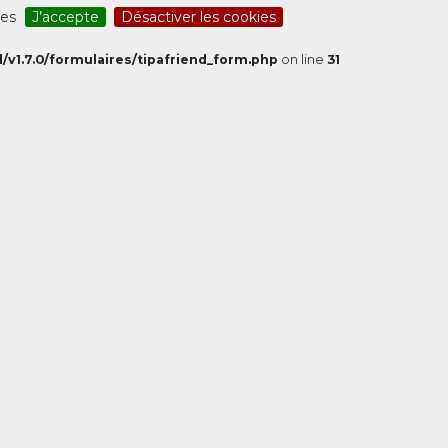
ces
J’accepte
Désactiver les cookies
/v1.7.0/formulaires/tipafriend_form.php
on line
31