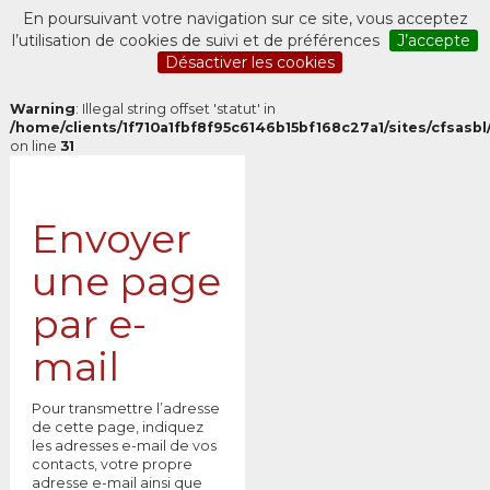
En poursuivant votre navigation sur ce site, vous acceptez
l’utilisation de cookies de suivi et de préférences
J’accepte
Désactiver les cookies
Warning
: Illegal string offset 'statut' in
/home/clients/1f710a1fbf8f95c6146b15bf168c27a1/sites/cfsasbl/
on line
31
Envoyer
une page
par e-
mail
Pour transmettre l’adresse
de cette page, indiquez
les adresses e-mail de vos
contacts, votre propre
adresse e-mail ainsi que