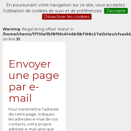
En poursuivant votre navigation sur ce site, vous acceptez
l’utilisation de cookies de suivi et de préférences
J’accepte
Désactiver les cookies
Warning
: Illegal string offset 'statut' in
/home/clients/1f710a1fbf8f95c6146b15bf168c27a1/sites/cfsasbl/
on line
31
Envoyer
une page
par e-
mail
Pour transmettre l’adresse
de cette page, indiquez
les adresses e-mail de vos
contacts, votre propre
adresse e-mail ainsi que