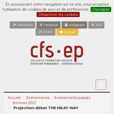
En poursuivant votre navigation sur ce site, vous acceptez
l’utilisation de cookies de suivi et de préférences
J’accepte
Désactiver les cookies
Inscription
Facebook
Instagram
RSS
RGPD
Contact
Toggle
navigati
Accueil
Evénements
Evénements passés
archives 2021
Projection-débat THE MILKY WAY