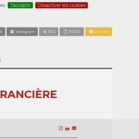
ces
J’accepte
Désactiver les cookies
k
Instagram
RSS
RGPD
Contact
S
 RANCIÈRE