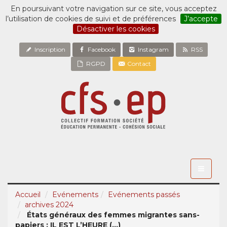
En poursuivant votre navigation sur ce site, vous acceptez
l’utilisation de cookies de suivi et de préférences
J’accepte
Désactiver les cookies
Inscription
Facebook
Instagram
RSS
RGPD
Contact
Toggle
navigati
Accueil
Evénements
Evénements passés
archives 2024
États généraux des femmes migrantes sans-
papiers : IL EST L’HEURE (...)