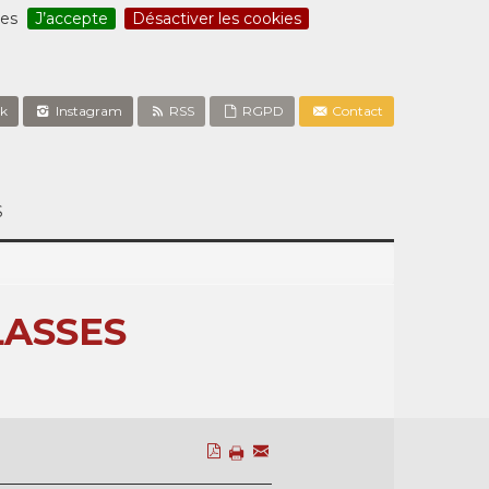
ces
J’accepte
Désactiver les cookies
k
Instagram
RSS
RGPD
Contact
S
LASSES