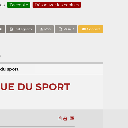
ces
J’accepte
Désactiver les cookies
k
Instagram
RSS
RGPD
Contact
S
 du sport
QUE DU SPORT