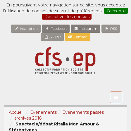
En poursuivant votre navigation sur ce site, vous acceptez
l’utilisation de cookies de suivi et de préférences
J’accepte
Désactiver les cookies
Inscription
Facebook
Instagram
RSS
RGPD
Contact
Toggle
navigati
Accueil
Evénements
Evénements passés
archives 2016
Spectacle/débat Ritalia Mon Amour &
Stéréotypes