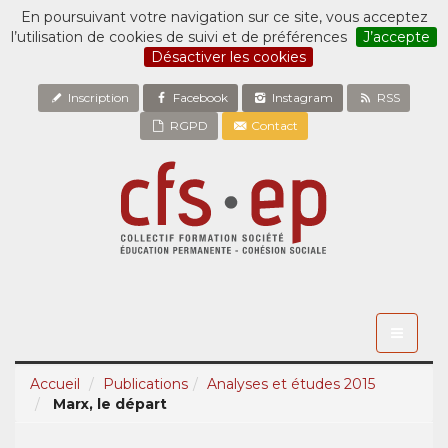
En poursuivant votre navigation sur ce site, vous acceptez
l’utilisation de cookies de suivi et de préférences
J’accepte
Désactiver les cookies
Inscription
Facebook
Instagram
RSS
RGPD
Contact
Toggle
navigati
Accueil
Publications
Analyses et études 2015
Marx, le départ