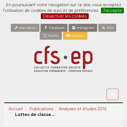
En poursuivant votre navigation sur ce site, vous acceptez
l’utilisation de cookies de suivi et de préférences
J’accepte
Désactiver les cookies
Inscription
Facebook
Instagram
RSS
RGPD
Contact
Toggle
navigati
Accueil
Publications
Analyses et études 2015
Luttes de classe...