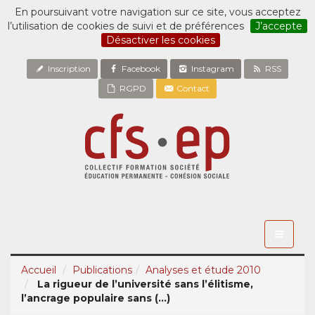
En poursuivant votre navigation sur ce site, vous acceptez
l’utilisation de cookies de suivi et de préférences
J’accepte
Désactiver les cookies
Inscription
Facebook
Instagram
RSS
RGPD
Contact
Toggle
navigati
Accueil
Publications
Analyses et étude 2010
La rigueur de l’université sans l’élitisme,
l’ancrage populaire sans (...)