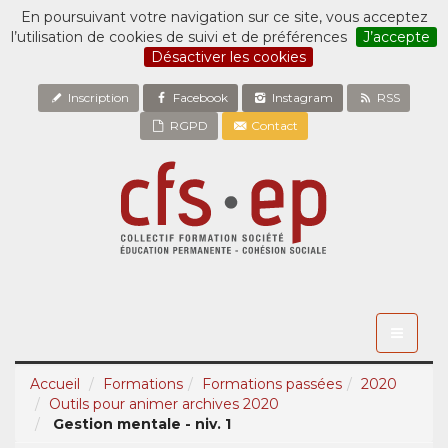
En poursuivant votre navigation sur ce site, vous acceptez
l’utilisation de cookies de suivi et de préférences
J’accepte
Désactiver les cookies
Inscription
Facebook
Instagram
RSS
RGPD
Contact
Toggle
navigati
Accueil
Formations
Formations passées
2020
Outils pour animer archives 2020
Gestion mentale - niv. 1