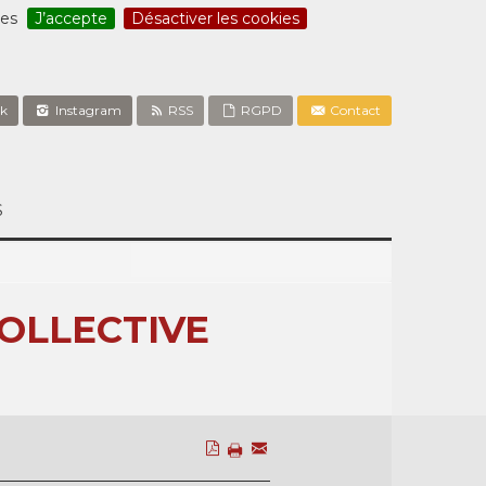
ces
J’accepte
Désactiver les cookies
k
Instagram
RSS
RGPD
Contact
S
COLLECTIVE