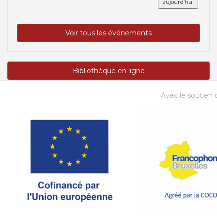
aujourd’hui
Voir tous les événements
Bibliothèque en ligne
Avec le soutien d