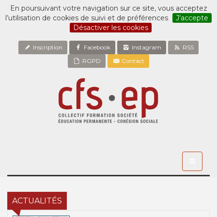
En poursuivant votre navigation sur ce site, vous acceptez
l’utilisation de cookies de suivi et de préférences
J’accepte
Désactiver les cookies
Inscription
Facebook
Instagram
RSS
RGPD
Contact
Toggle
navigati
ACTUALITÉS