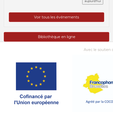
aujourd’hui
Voir tous les événements
Bibliothèque en ligne
Avec le soutien d