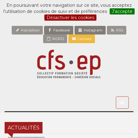
En poursuivant votre navigation sur ce site, vous acceptez
l’utilisation de cookies de suivi et de préférences
J’accepte
Désactiver les cookies
Inscription
Facebook
Instagram
RSS
RGPD
Contact
Toggle
navigati
ACTUALITÉS