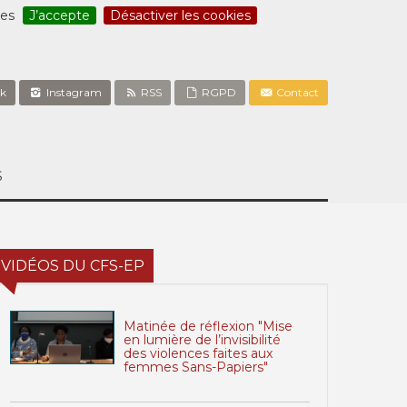
ces
J’accepte
Désactiver les cookies
k
Instagram
RSS
RGPD
Contact
S
VIDÉOS DU CFS-EP
Matinée de réflexion "Mise
en lumière de l’invisibilité
des violences faites aux
femmes Sans-Papiers"