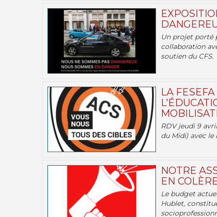
EXPOSITIO
DANGEREU
Un projet porté 
collaboration av
soutien du CFS.
LA FESEFA
L’ÉDUCATI
MOBILISATI
RDV jeudi 9 avril
du Midi) avec le 
NOTRE ASS
EN COLÈRE
Le budget actuel
Hublet, constitu
socioprofessionne