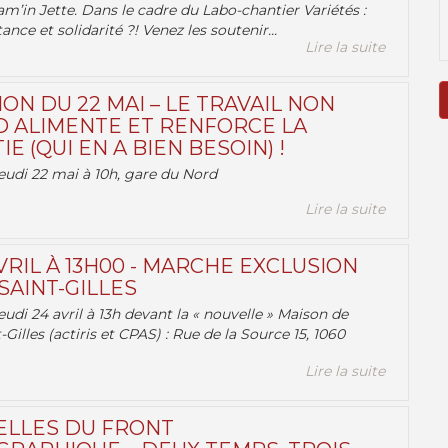
am’in Jette. Dans le cadre du Labo-chantier Variétés :
ance et solidarité ?! Venez les soutenir...
Lire la suite
ON DU 22 MAI – LE TRAVAIL NON
 ALIMENTE ET RENFORCE LA
 (QUI EN A BIEN BESOIN) !
eudi 22 mai à 10h, gare du Nord
Lire la suite
VRIL À 13H00 - MARCHE EXCLUSION
AINT-GILLES
udi 24 avril à 13h devant la « nouvelle » Maison de
-Gilles (actiris et CPAS) : Rue de la Source 15, 1060
Lire la suite
ELLES DU FRONT