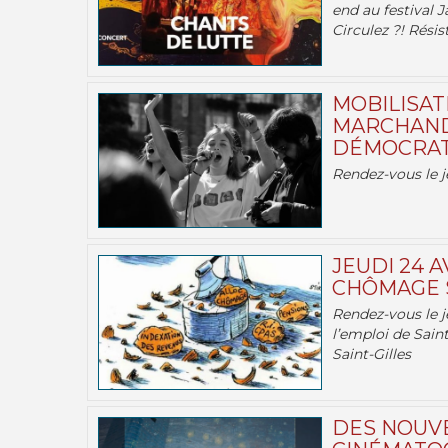
end au festival J
Circulez ?! Résist
MOBILISATI
MARCHAND
DÉMOCRATIE
Rendez-vous le j
JEUDI 24 A
CHÔMAGE S
Rendez-vous le je
l’emploi de Saint
Saint-Gilles
DES NOUV