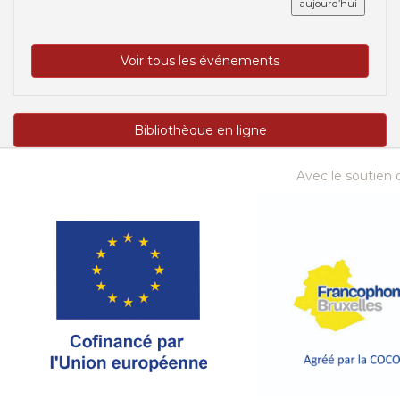
aujourd’hui
Voir tous les événements
Bibliothèque en ligne
Avec le soutien d