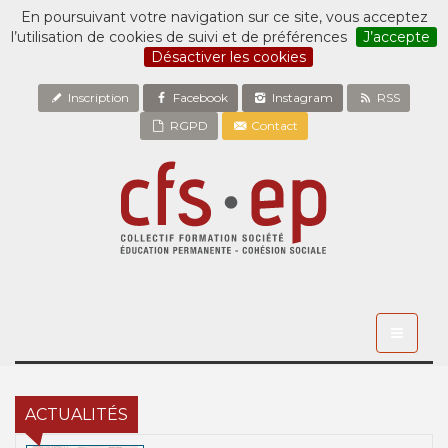
En poursuivant votre navigation sur ce site, vous acceptez
l’utilisation de cookies de suivi et de préférences
J’accepte
Désactiver les cookies
Inscription
Facebook
Instagram
RSS
RGPD
Contact
Toggle
navigati
ACTUALITÉS