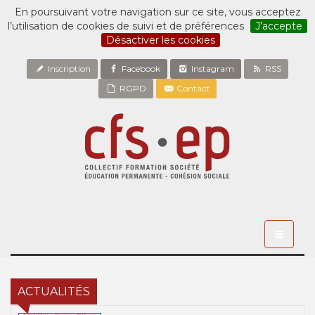
En poursuivant votre navigation sur ce site, vous acceptez
l’utilisation de cookies de suivi et de préférences
J’accepte
Désactiver les cookies
Inscription
Facebook
Instagram
RSS
RGPD
Contact
Toggle
navigati
ACTUALITÉS