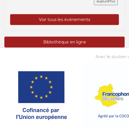
aujourd’hui
Voir tous les événements
Bibliothèque en ligne
Avec le soutien d