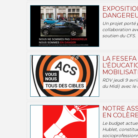
EXPOSITIO
DANGEREU
Un projet porté 
collaboration av
soutien du CFS.
LA FESEFA
L’ÉDUCATI
MOBILISATI
RDV jeudi 9 avril
du Midi) avec le 
NOTRE ASS
EN COLÈRE
Le budget actuel
Hublet, constitu
socioprofessionne