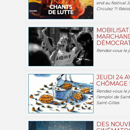
end au festival J
Circulez ?! Résist
MOBILISATI
MARCHAND
DÉMOCRATIE
Rendez-vous le j
JEUDI 24 A
CHÔMAGE S
Rendez-vous le je
l’emploi de Saint
Saint-Gilles
DES NOUV