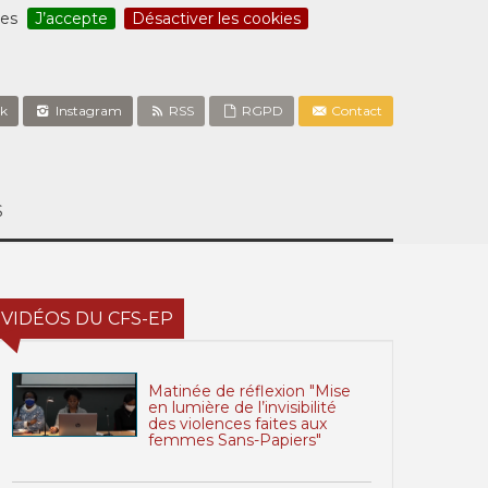
ces
J’accepte
Désactiver les cookies
k
Instagram
RSS
RGPD
Contact
S
VIDÉOS DU CFS-EP
Matinée de réflexion "Mise
en lumière de l’invisibilité
des violences faites aux
femmes Sans-Papiers"