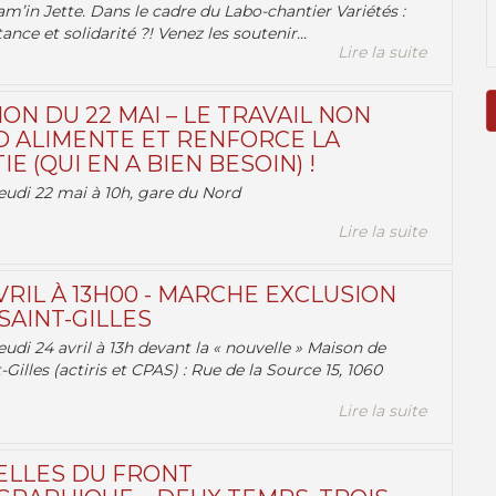
am’in Jette. Dans le cadre du Labo-chantier Variétés :
ance et solidarité ?! Venez les soutenir...
Lire la suite
ON DU 22 MAI – LE TRAVAIL NON
 ALIMENTE ET RENFORCE LA
 (QUI EN A BIEN BESOIN) !
eudi 22 mai à 10h, gare du Nord
Lire la suite
VRIL À 13H00 - MARCHE EXCLUSION
AINT-GILLES
udi 24 avril à 13h devant la « nouvelle » Maison de
-Gilles (actiris et CPAS) : Rue de la Source 15, 1060
Lire la suite
ELLES DU FRONT