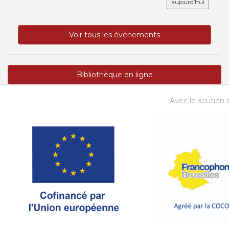
aujourd’hui
Voir tous les événements
Bibliothèque en ligne
Avec le soutien d