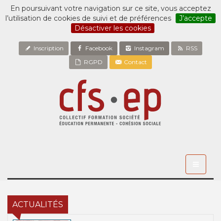
En poursuivant votre navigation sur ce site, vous acceptez
l’utilisation de cookies de suivi et de préférences
J’accepte
Désactiver les cookies
Inscription
Facebook
Instagram
RSS
RGPD
Contact
Toggle
navigati
ACTUALITÉS